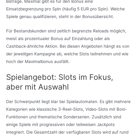
Beträge. Maximal gibt es für den Bonus eine
Einsatzbegrenzung pro Spin (häufig 5 EUR pro Spin). Welche
Spiele genau qualifizieren, steht in der Bonusübersicht.
Für Bestandskunden sind zeitlich begrenzte Reloads möglich,
meist als prozentualer Bonus auf Einzahlung oder als
Cashback-ähnliche Aktion. Bei diesen Angeboten hängt es von
der jeweiligen Kampagne ab, welche Slots teilnehmen und wie
hoch der Maximalbonus ausfällt.
Spielangebot: Slots im Fokus,
aber mit Auswahl
Der Schwerpunkt liegt klar bei Spielautomaten. Es gibt mehrere
Kategorien wie klassische 3-Reel-Slots, Video-Slots mit Boni-
Funktionen und thematische Sonderserien. Zusätzlich sind
einige Spiele mit progressiven oder teilweisen Jackpots
integriert. Die Gesamtzahl der verfügbaren Slots wird auf rund