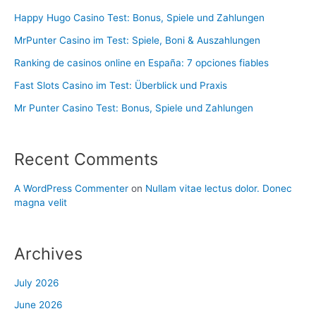
Happy Hugo Casino Test: Bonus, Spiele und Zahlungen
MrPunter Casino im Test: Spiele, Boni & Auszahlungen
Ranking de casinos online en España: 7 opciones fiables
Fast Slots Casino im Test: Überblick und Praxis
Mr Punter Casino Test: Bonus, Spiele und Zahlungen
Recent Comments
A WordPress Commenter
on
Nullam vitae lectus dolor. Donec
magna velit
Archives
July 2026
June 2026