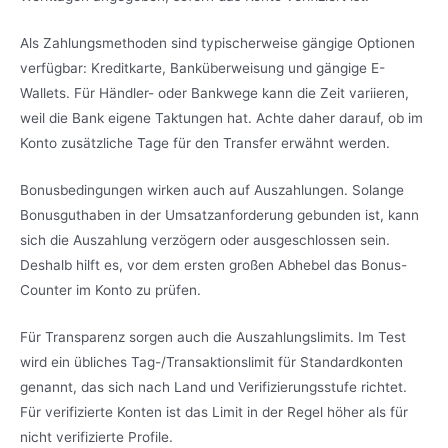
Als Zahlungsmethoden sind typischerweise gängige Optionen
verfügbar: Kreditkarte, Banküberweisung und gängige E-
Wallets. Für Händler- oder Bankwege kann die Zeit variieren,
weil die Bank eigene Taktungen hat. Achte daher darauf, ob im
Konto zusätzliche Tage für den Transfer erwähnt werden.
Bonusbedingungen wirken auch auf Auszahlungen. Solange
Bonusguthaben in der Umsatzanforderung gebunden ist, kann
sich die Auszahlung verzögern oder ausgeschlossen sein.
Deshalb hilft es, vor dem ersten großen Abhebel das Bonus-
Counter im Konto zu prüfen.
Für Transparenz sorgen auch die Auszahlungslimits. Im Test
wird ein übliches Tag-/Transaktionslimit für Standardkonten
genannt, das sich nach Land und Verifizierungsstufe richtet.
Für verifizierte Konten ist das Limit in der Regel höher als für
nicht verifizierte Profile.