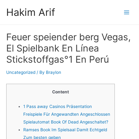
Skip
Hakim Arif
to
Main
content
Men
Feuer speiender berg Vegas,
El Spielbank En Línea
Stickstoffgas°1 En Perú
Uncategorized
/ By
Braylon
Content
1 Pass away Casinos Präsentation
Freispiele Für Angewandten Angeschlossen
Spielautomat Book Of Dead Angeschaltet?
Ramses Book Im Spielsaal Damit Echtgeld
Zum besten geben