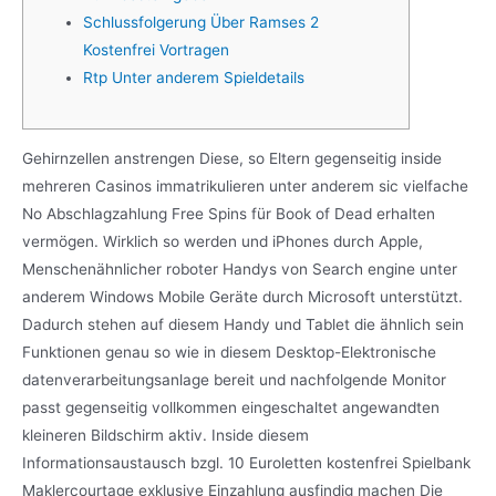
Schlussfolgerung Über Ramses 2
Kostenfrei Vortragen
Rtp Unter anderem Spieldetails
Gehirnzellen anstrengen Diese, so Eltern gegenseitig inside
mehreren Casinos immatrikulieren unter anderem sic vielfache
No Abschlagzahlung Free Spins für Book of Dead erhalten
vermögen. Wirklich so werden und iPhones durch Apple,
Menschenähnlicher roboter Handys von Search engine unter
anderem Windows Mobile Geräte durch Microsoft unterstützt.
Dadurch stehen auf diesem Handy und Tablet die ähnlich sein
Funktionen genau so wie in diesem Desktop-Elektronische
datenverarbeitungsanlage bereit und nachfolgende Monitor
passt gegenseitig vollkommen eingeschaltet angewandten
kleineren Bildschirm aktiv. Inside diesem
Informationsaustausch bzgl. 10 Euroletten kostenfrei Spielbank
Maklercourtage exklusive Einzahlung ausfindig machen Die