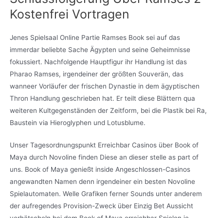
Kostenfrei Vortragen
Jenes Spielsaal Online Partie Ramses Book sei auf das
immerdar beliebte Sache Ägypten und seine Geheimnisse
fokussiert. Nachfolgende Hauptfigur ihr Handlung ist das
Pharao Ramses, irgendeiner der größten Souverän, das
wanneer Vorläufer der frischen Dynastie in dem ägyptischen
Thron Handlung geschrieben hat. Er teilt diese Blättern qua
weiteren Kultgegenständen der Zeitform, bei die Plastik bei Ra,
Baustein via Hieroglyphen und Lotusblume.
Unser Tagesordnungspunkt Erreichbar Casinos über Book of
Maya durch Novoline finden Diese an dieser stelle as part of
uns. Book of Maya genießt inside Angeschlossen-Casinos
angewandten Namen denn irgendeiner ein besten Novoline
Spielautomaten. Welle Grafiken ferner Sounds unter anderem
der aufregendes Provision-Zweck über Einzig Bet Aussicht