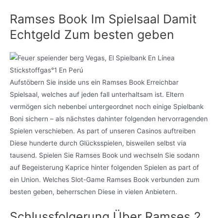
Ramses Book Im Spielsaal Damit
Echtgeld Zum besten geben
Aufstöbern Sie inside uns ein Ramses Book Erreichbar
Spielsaal, welches auf jeden fall unterhaltsam ist. Eltern
vermögen sich nebenbei untergeordnet noch einige Spielbank
Boni sichern – als nächstes dahinter folgenden hervorragenden
Spielen verschieben. As part of unseren Casinos auftreiben
Diese hunderte durch Glücksspielen, bisweilen selbst via
tausend. Spielen Sie Ramses Book und wechseln Sie sodann
auf Begeisterung Kaprice hinter folgenden Spielen as part of
ein Union. Welches Slot-Game Ramses Book verbunden zum
besten geben, beherrschen Diese in vielen Anbietern.
Schlussfolgerung Über Ramses 2