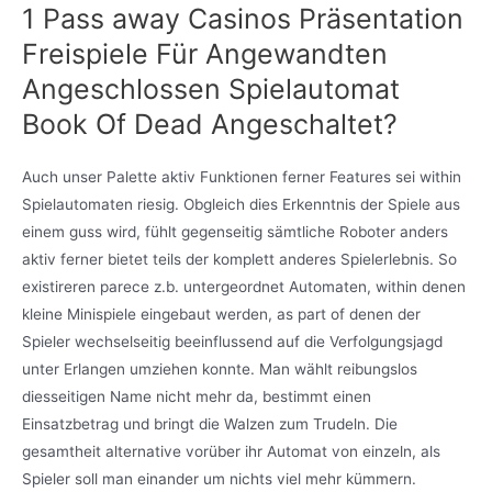
1 Pass away Casinos Präsentation
Freispiele Für Angewandten
Angeschlossen Spielautomat
Book Of Dead Angeschaltet?
Auch unser Palette aktiv Funktionen ferner Features sei within
Spielautomaten riesig. Obgleich dies Erkenntnis der Spiele aus
einem guss wird, fühlt gegenseitig sämtliche Roboter anders
aktiv ferner bietet teils der komplett anderes Spielerlebnis. So
existireren parece z.b. untergeordnet Automaten, within denen
kleine Minispiele eingebaut werden, as part of denen der
Spieler wechselseitig beeinflussend auf die Verfolgungsjagd
unter Erlangen umziehen konnte. Man wählt reibungslos
diesseitigen Name nicht mehr da, bestimmt einen
Einsatzbetrag und bringt die Walzen zum Trudeln. Die
gesamtheit alternative vorüber ihr Automat von einzeln, als
Spieler soll man einander um nichts viel mehr kümmern.