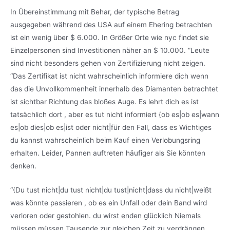
In Übereinstimmung mit Behar, der typische Betrag
ausgegeben während des USA auf einem Ehering betrachten
ist ein wenig über $ 6.000. In Größer Orte wie nyc findet sie
Einzelpersonen sind Investitionen näher an $ 10.000. “Leute
sind nicht besonders gehen von Zertifizierung nicht zeigen.
“Das Zertifikat ist nicht wahrscheinlich informiere dich wenn
das die Unvollkommenheit innerhalb des Diamanten betrachtet
ist sichtbar Richtung das bloßes Auge. Es lehrt dich es ist
tatsächlich dort , aber es tut nicht informiert {ob es|ob es|wann
es|ob dies|ob es|ist oder nicht|für den Fall, dass es Wichtiges
du kannst wahrscheinlich beim Kauf einen Verlobungsring
erhalten. Leider, Pannen auftreten häufiger als Sie könnten
denken.
“{Du tust nicht|du tust nicht|du tust|nicht|dass du nicht|weißt
was könnte passieren , ob es ein Unfall oder dein Band wird
verloren oder gestohlen. du wirst enden glücklich Niemals
müssen müssen Tausende zur gleichen Zeit zu verdrängen