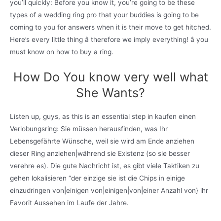
you’ll quickly: Before you know it, you’re going to be these
types of a wedding ring pro that your buddies is going to be
coming to you for answers when it is their move to get hitched.
Here’s every little thing â therefore we imply everything! â you
must know on how to buy a ring.
How Do You know very well what
She Wants?
Listen up, guys, as this is an essential step in kaufen einen
Verlobungsring: Sie müssen herausfinden, was Ihr
Lebensgefährte Wünsche, weil sie wird am Ende anziehen
dieser Ring anziehen|während sie Existenz (so sie besser
verehre es). Die gute Nachricht ist, es gibt viele Taktiken zu
gehen lokalisieren “der einzige sie ist die Chips in einige
einzudringen von|einigen von|einigen|von|einer Anzahl von} ihr
Favorit Aussehen im Laufe der Jahre.