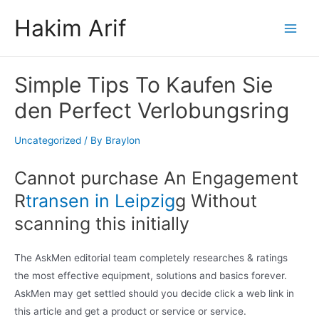
Skip
Hakim Arif
to
Main
content
Men
Simple Tips To Kaufen Sie
den Perfect Verlobungsring
Uncategorized
/ By
Braylon
Cannot purchase An Engagement
R
transen in Leipzig
g Without
scanning this initially
The AskMen editorial team completely researches & ratings
the most effective equipment, solutions and basics forever.
AskMen may get settled should you decide click a web link in
this article and get a product or service or service.