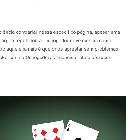
ciência contrariar nessa específico página, apesar uma
 órgão regulador, arruíi jogador deve ciência como
utro aquele jamais é que onde aprestar sem problemas
oker online Os jogadores criancice roleta oferecem