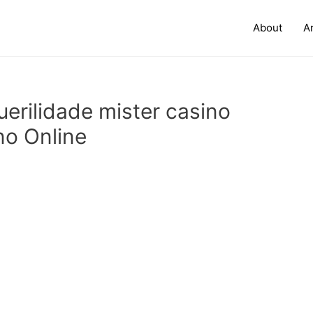
About
Ar
erilidade mister casino
no Online