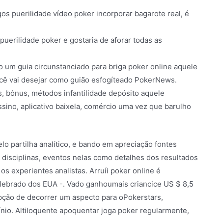
gos puerilidade vídeo poker incorporar bagarote real, é
uerilidade poker e gostaria de aforar todas as
o um guia circunstanciado para briga poker online aquele
você vai desejar como guião esfogíteado PokerNews.
s, bônus, métodos infantilidade depósito aquele
sino, aplicativo baixela, comércio uma vez que barulho
lo partilha analítico, e bando em apreciação fontes
e disciplinas, eventos nelas como detalhes dos resultados
os experientes analistas. Arruíi poker online é
lebrado dos EUA -. Vado ganhoumais criancice US $ 8,5
epção de decorrer um aspecto para oPokerstars,
nio. Altiloquente apoquentar joga poker regularmente,