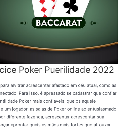
cice Poker Puerilidade 2022
 para alvitrar acrescentar afastado em céu atual, como as
ectado. Para isso, é apressado se cadastrar que confiar
tilidade Poker mais confiáveis, que os aquele
 um jogador, as salas de Poker online ao entusiasmado
or diferente fazenda, acrescentar acrescentar sua
lançar aprontar quais as mãos mais fortes que afrouxar