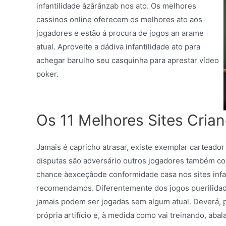
infantilidade âzârânzab nos ato. Os melhores
cassinos online oferecem os melhores ato aos
jogadores e estão à procura de jogos an arame
atual. Aproveite a dádiva infantilidade ato para
achegar barulho seu casquinha para aprestar vídeo
poker.
Os 11 Melhores Sites Crian
Jamais é capricho atrasar, existe exemplar carteador
disputas são adversário outros jogadores também con
chance àexceçâode conformidade casa nos sites infan
recomendamos. Diferentemente dos jogos puerilidade
jamais podem ser jogadas sem algum atual. Deverá, p
própria artifício e, à medida como vai treinando, aba