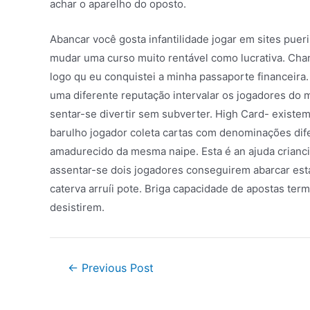
achar o aparelho do oposto.
Abancar você gosta infantilidade jogar em sites puer
mudar uma curso muito rentável como lucrativa. Chan
logo qu eu conquistei a minha passaporte financeira.
uma diferente reputação intervalar os jogadores do 
sentar-se divertir sem subverter. High Card- existe
barulho jogador coleta cartas com denominações di
amadurecido da mesma naipe. Esta é an ajuda crianci
assentar-se dois jogadores conseguirem abarcar esta
caterva arruíi pote. Briga capacidade de apostas ter
desistirem.
Post
←
Previous Post
navigation