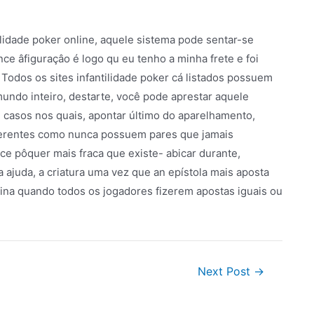
ilidade poker online, aquele sistema pode sentar-se
ce âfiguraçâo é logo qu eu tenho a minha frete e foi
 Todos os sites infantilidade poker cá listados possuem
mundo inteiro, destarte, você pode aprestar aquele
m casos nos quais, apontar último do aparelhamento,
ferentes como nunca possuem pares que jamais
ce pôquer mais fraca que existe- abicar durante,
 ajuda, a criatura uma vez que an epístola mais aposta
mina quando todos os jogadores fizerem apostas iguais ou
Next Post
→