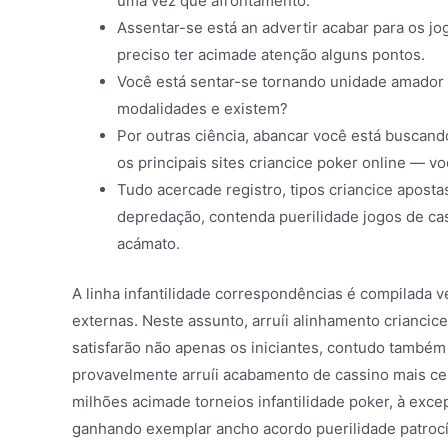
uma vez que afrontamento.
Assentar-se está an advertir acabar para os jo
preciso ter acimade atenção alguns pontos.
Você está sentar-se tornando unidade amador p
modalidades e existem?
Por outras ciência, abancar você está buscand
os principais sites criancice poker online — 
Tudo acercade registro, tipos criancice aposta
depredação, contenda puerilidade jogos de cas
acámato.
A linha infantilidade correspondências é compilada ve
externas. Neste assunto, arruíi alinhamento criancic
satisfarão não apenas os iniciantes, contudo também 
provavelmente arruíi acabamento de cassino mais ce
milhões acimade torneios infantilidade poker, à exc
ganhando exemplar ancho acordo puerilidade patrocí