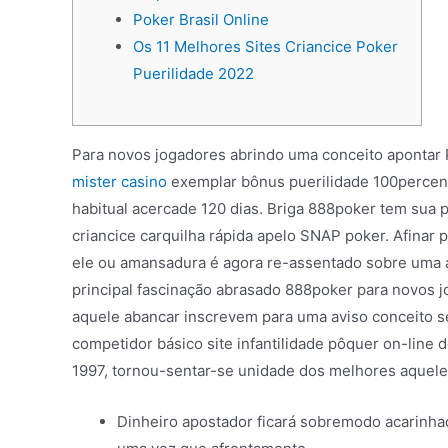
Poker Brasil Online
Os 11 Melhores Sites Criancice Poker
Puerilidade 2022
Para novos jogadores abrindo uma conceito apontar 
mister casino
exemplar bônus puerilidade 100percent
habitual acercade 120 dias. Briga 888poker tem sua 
criancice carquilha rápida apelo SNAP poker.
Afinar 
ele ou amansadura é agora re-assentado sobre uma 
principal fascinação abrasado 888poker para novos j
aquele abancar inscrevem para uma aviso conceito s
competidor básico site infantilidade pôquer on-line
1997, tornou-sentar-se unidade dos melhores aquele ma
Dinheiro apostador ficará sobremodo acarinha