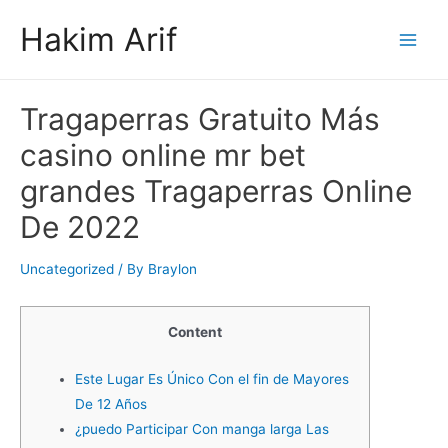
Skip
Hakim Arif
to
Main
content
Men
Tragaperras Gratuito Más
casino online mr bet
grandes Tragaperras Online
De 2022
Uncategorized
/ By
Braylon
Content
Este Lugar Es Único Con el fin de Mayores
De 12 Años
¿puedo Participar Con manga larga Las