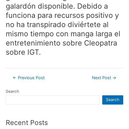
galardón disponible. Debido a
funciona para recursos positivo y
no ha transpirado diviértete al
mismo tiempo con manga larga el
entretenimiento sobre Cleopatra
sobre IGT.
Post
←
Previous Post
Next Post
→
navigation
Search
Search
Recent Posts