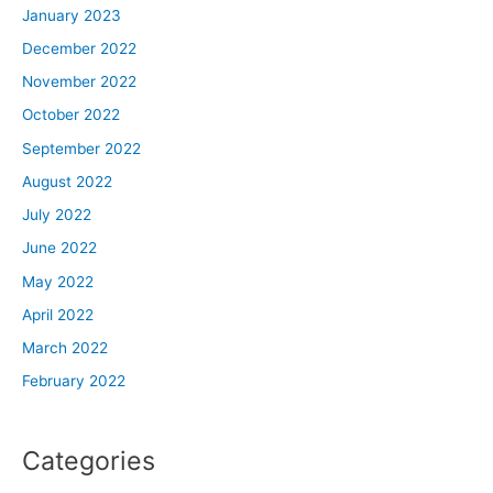
January 2023
December 2022
November 2022
October 2022
September 2022
August 2022
July 2022
June 2022
May 2022
April 2022
March 2022
February 2022
Categories