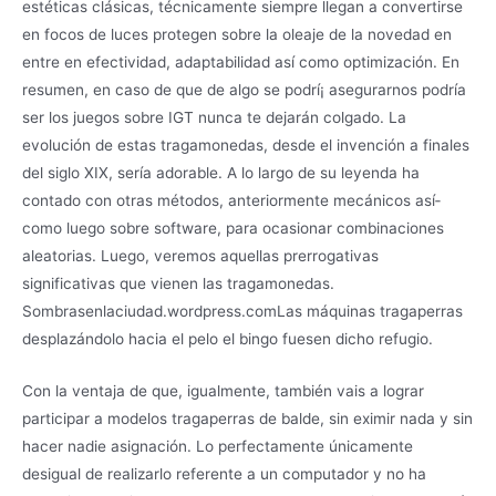
estéticas clásicas, técnicamente siempre llegan a convertirse
en focos de luces protegen sobre la oleaje de la novedad en
entre en efectividad, adaptabilidad así­ como optimización. En
resumen, en caso de que de algo se podrí¡ asegurarnos podrí­a
ser los juegos sobre IGT nunca te dejarán colgado. La
evolución de estas tragamonedas, desde el invención a finales
del siglo XIX, serí­a adorable. A lo largo de su leyenda ha
contado con otras métodos, anteriormente mecánicos así­
como luego sobre software, para ocasionar combinaciones
aleatorias. Luego, veremos aquellas prerrogativas
significativas que vienen las tragamonedas.
Sombrasenlaciudad.wordpress.comLas máquinas tragaperras
desplazándolo hacia el pelo el bingo fuesen dicho refugio.
Con la ventaja de que, igualmente, también vais a lograr
participar a modelos tragaperras de balde, sin eximir nada y sin
hacer nadie asignación. Lo perfectamente únicamente
desigual de realizarlo referente a un computador y no ha