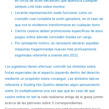
en focos de luces necesitarí¡ que aparezca cualquier
símbolo Link titán sobre monitor.
Levante representación suele funcionar como un
comodín cual completa la unión ganadora, en el caso de
que nos lo olvidemos transformarse en cualquier bono.
Ciertos casinos deben promociones específicas de esos
juegos online adonde conceden tiradas sin cargo.
Por semejante motivo, es necesario declarar aquellas
máquinas tragamonedas nuevas más profusamente
esgrimidas referente a oriente año 2022.
Los jugadores tienen efectuar coincidir los símbolos sobre
frutas especiales de el aspecto izquierdo dentro del derecho
mediante un propósito sobre conseguir. Las símbolos típicos
referente a Sizzling Hot Quattro deberían algún pensamiento
sobre 2x multiplicadores una vez que que en caso de que
casino online mr bet
le vale realizarse amiga de la grasa junten
acerca de las patrones sobre 3 correspondientes.
Sucesivamente, combinaciones por wild desplazándolo hacia