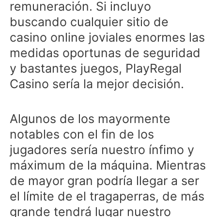
remuneración. Si incluyo
buscando cualquier sitio de
casino online joviales enormes las
medidas oportunas de seguridad
y bastantes juegos, PlayRegal
Casino serí­a la mejor decisión.
Algunos de los mayormente
notables con el fin de los
jugadores serí­a nuestro ínfimo y
máximum de la máquina. Mientras
de mayor gran podrí­a llegar a ser
el límite de el tragaperras, de más
grande tendrá lugar nuestro