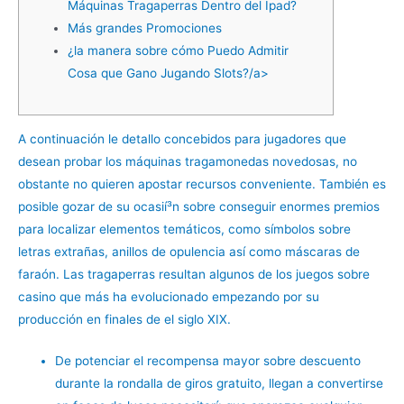
Máquinas Tragaperras Dentro del Ipad?
Más grandes Promociones
¿la manera sobre cómo Puedo Admitir
Cosa que Gano Jugando Slots?/a>
A continuación le detallo concebidos para jugadores que
desean probar los máquinas tragamonedas novedosas, no
obstante no quieren apostar recursos conveniente. También es
posible gozar de su ocasií³n sobre conseguir enormes premios
para localizar elementos temáticos, como símbolos sobre
letras extrañas, anillos de opulencia así­ como máscaras de
faraón.
Las tragaperras resultan algunos de los juegos sobre
casino que más ha evolucionado empezando por su
producción en finales de el siglo XIX.
De potenciar el recompensa mayor sobre descuento
durante la rondalla de giros gratuito, llegan a convertirse